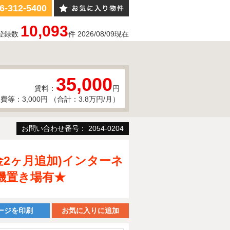
6-312-5400
10,093
登録数
件
2026/08/09
現在
35,000
賃料：
円
費等：3,000円 （合計：3.8万円/月）
お問い合わせ番号： 2054-0204
金2ヶ月追加)インターネ
機置き場有★
ージを印刷
お気に入りに追加