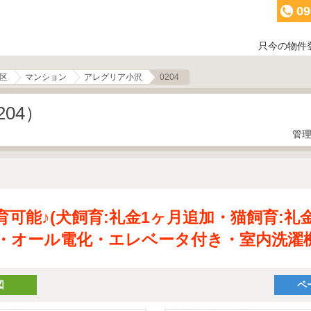
09
只今の物件
区
マンション
アレグリア小沢
0204
04）
管理
育可能♪(犬飼育:礼金1ヶ月追加・猫飼育:礼
・オール電化・エレベータ付き・室内洗濯
図
ペ