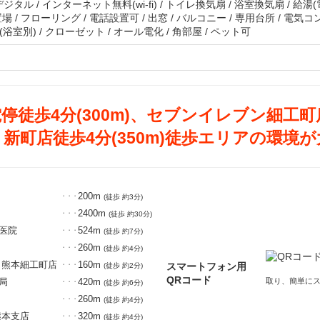
地上デジタル / インターネット無料(wi-fi) / トイレ換気扇 / 浴室換気扇 / 給湯
場 / フローリング / 電話設置可 / 出窓 / バルコニー / 専用台所 / 電気コ
面(浴室別) / クローゼット / オール電化 / 角部屋 / ペット可
停徒歩4分(300m)、セブンイレブン細工町店
新町店徒歩4分(350m)徒歩エリアの環境が
200m
・・・
(徒歩 約3分)
2400m
・・・
(徒歩 約30分)
医院
524m
・・・
(徒歩 約7分)
260m
・・・
(徒歩 約4分)
 熊本細工町店
160m
スマートフォン用
・・・
(徒歩 約2分)
QRコード
局
420m
取り、簡単に
・・・
(徒歩 約6分)
260m
・・・
(徒歩 約4分)
熊本支店
320m
・・・
(徒歩 約4分)