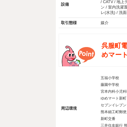
/ CATV / 
設備
ン / 室内洗濯置
レ(水洗) / 洗
取引態様
媒介
呉服町電
めマート
五福小学校
藤園中学校
宮本内科小児科
ゆめマート新町
セブンイレブン
周辺環境
熊本細工町郵便
新町交番
三井住友銀行 