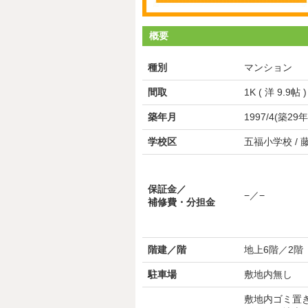
概要
種別
マンション
間取
1K ( 洋 9.9帖 )
築年月
1997/4(築29年
学校区
五福小学校 /
保証金／
−／−
補修費・分担金
階建／階
地上6階／2階
駐車場
敷地内無し
敷地内ゴミ置き場 