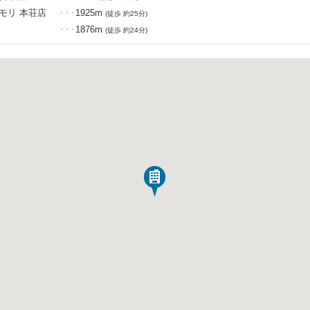
モリ 本荘店
1925m
・・・
(徒歩 約25分)
1876m
・・・
(徒歩 約24分)