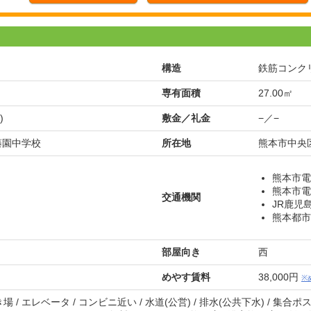
構造
鉄筋コンク
専有面積
27.00㎡
)
敷金／礼金
−／−
 藤園中学校
所在地
熊本市中央区
熊本市電
熊本市電
交通機関
JR鹿児
熊本都市
部屋向き
西
めやす賃料
38,000円
※
/ エレベータ / コンビニ近い / 水道(公営) / 排水(公共下水) / 集合ポス