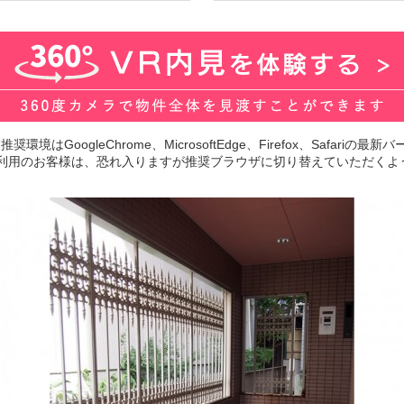
環境はGoogleChrome、MicrosoftEdge、Firefox、Safariの
lorerをご利用のお客様は、恐れ入りますが推奨ブラウザに切り替えていただ