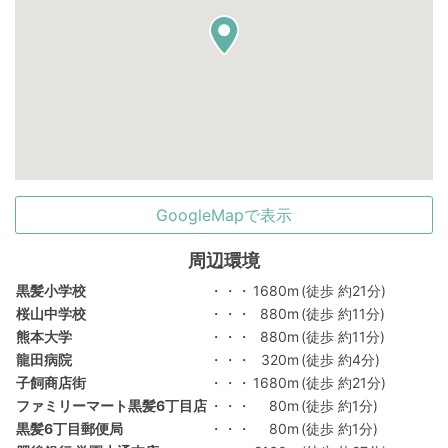
GoogleMapで表示
周辺環境
黒髪小学校
・・・
1680m
(徒歩 約21分)
桜山中学校
・・・
880m
(徒歩 約11分)
熊本大学
・・・
880m
(徒歩 約11分)
龍田病院
・・・
320m
(徒歩 約4分)
子飼商店街
・・・
1680m
(徒歩 約21分)
ファミリーマート黒髪6丁目店
・・・
80m
(徒歩 約1分)
黒髪6丁目郵便局
・・・
80m
(徒歩 約1分)