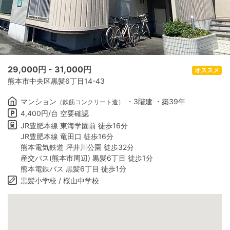
29,000
円 -
31,000
円
オススメ
熊本市中央区黒髪6丁目14-43
マンション
・3階建 ・築39年
（鉄筋コンクリート造）
4,400円/台 空要確認
JR豊肥本線 東海学園前 徒歩16分
JR豊肥本線 竜田口 徒歩16分
熊本電気鉄道 坪井川公園 徒歩32分
産交バス(熊本市周辺) 黒髪6丁目 徒歩1分
熊本電鉄バス 黒髪6丁目 徒歩1分
黒髪小学校 / 桜山中学校