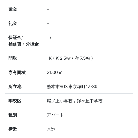
敷金
−
礼金
−
保証金/
−/−
補修費・分担金
間取
1K ( K 2.5帖 / 洋 7.5帖 )
専有面積
21.00㎡
所在地
熊本市東区東京塚町17-39
学校区
尾ノ上小学校 / 錦ヶ丘中学校
種別
アパート
構造
木造