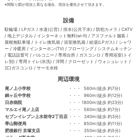
※間取り図が現況と異なる場合、現況を優先させて頂きます。
設備
駐輪場 / LPガス / 水道(公営) / 排水(公共下水) / 防犯カメラ / CATV
/ 地上デジタル / インターネット無料(wi-fi) / アスファルト舗装 /
屋根無駐車場 / トイレ換気扇 / 浴室換気扇 / 給湯(LPガス) / シャワ
ー / 冷暖房 / インターホン(TV) / フローリング / システムキッチン
/ 電話設置可 / バルコニー / 専用台所 / ガスコンロ / 専用浴室(トイ
レ別) / 専用トイレ(水洗) / 洋間 / クローゼット / ウォシュレット /
2口ガスコンロ / サーモ水栓
周辺環境
尾ノ上小学校
・・・
560m
(徒歩 約7分)
錦ヶ丘中学校
・・・
960m
(徒歩 約12分)
日赤病院
・・・
1800m
(徒歩 約23分)
マルエイ尾ノ上店
・・・
560m
(徒歩 約7分)
セブンイレブン上水前寺2丁目店
・・・
240m
(徒歩 約3分)
帯山郵便局
・・・
850m
(徒歩 約11分)
肥後銀行 京塚支店
・・・
350m
(徒歩 約5分)