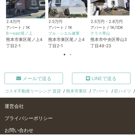
2.4万円
2.5万円
2.5万円 - 2.8万円
アパート / 1K
アパート / 1K
アパート / 1K/1DK
Bーeast尾ノ上
ブル・シエル健軍
テラス帯山
熊本市東区尾ノ上4
熊本市東区尾ノ上4
熊本市中央区帯山3
丁目2-1
丁目2-1
丁目49-23
メールで送る
LINEで送る
コスギ不動産リーシング 賃貸
熊本市東区
アパート
匠ハイツ
運営会社
プライバシーポリシー
お問い合わせ