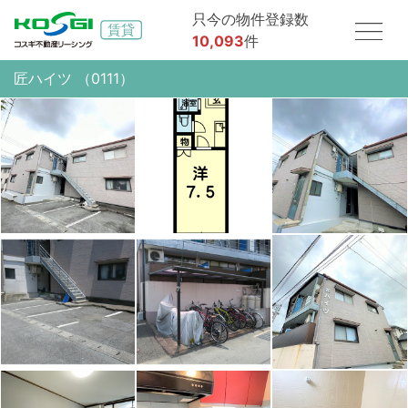
只今の物件登録数
10,093
件
匠ハイツ （0111）