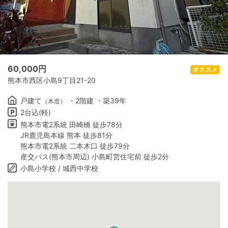
60,000
円
オススメ
熊本市西区小島9丁目21-20
戸建て
・2階建 ・築39年
（木造）
2台込(軽)
熊本市電2系統 田崎橋 徒歩78分
JR鹿児島本線 熊本 徒歩81分
熊本市電2系統 二本木口 徒歩79分
産交バス(熊本市周辺) 小島町営住宅前 徒歩2分
小島小学校 / 城西中学校