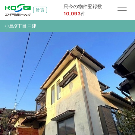
只今の物件登録数
10,093
件
小島9丁目戸建