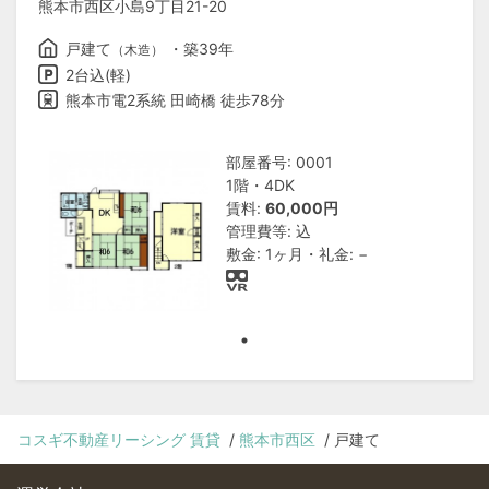
熊本市西区小島9丁目21-20
戸建て
・築39年
（木造）
2台込(軽)
熊本市電2系統 田崎橋 徒歩78分
部屋番号: 0001
1階・4DK
賃料:
60,000円
管理費等: 込
敷金: 1ヶ月・礼金: −
コスギ不動産リーシング 賃貸
熊本市西区
戸建て