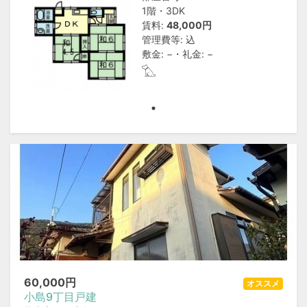
1階・3DK
賃料:
48,000円
管理費等: 込
敷金: −・礼金: −
60,000
円
オススメ
小島9丁目戸建