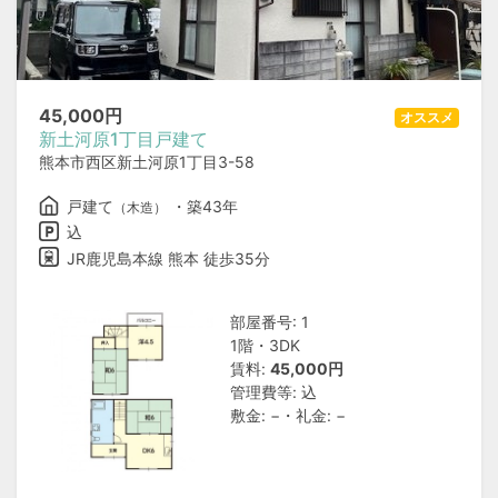
45,000
円
オススメ
新土河原1丁目戸建て
熊本市西区新土河原1丁目3-58
戸建て
・築43年
（木造）
込
JR鹿児島本線 熊本 徒歩35分
部屋番号: 1
1階・3DK
賃料:
45,000円
管理費等: 込
敷金: −・礼金: −