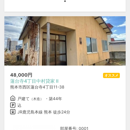
48,000
円
オススメ
蓮台寺4丁目中村貸家 Ⅱ
熊本市西区蓮台寺4丁目11-38
戸建て
・築44年
（木造）
込
JR鹿児島本線 熊本 徒歩24分
部屋番号: 0001